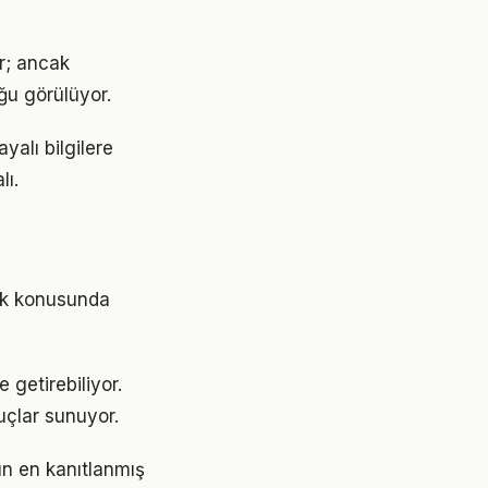
or; ancak
ğu görülüyor.
yalı bilgilere
lı.
lık konusunda
 getirebiliyor.
uçlar sunuyor.
ın en kanıtlanmış