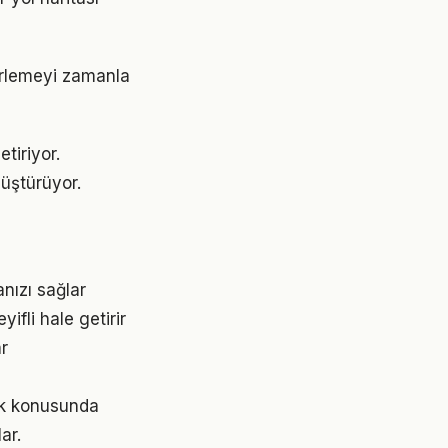
lerlemeyi zamanla
tiriyor.
üştürüyor.
nızı sağlar
ifli hale getirir
ar
lık konusunda
ar.