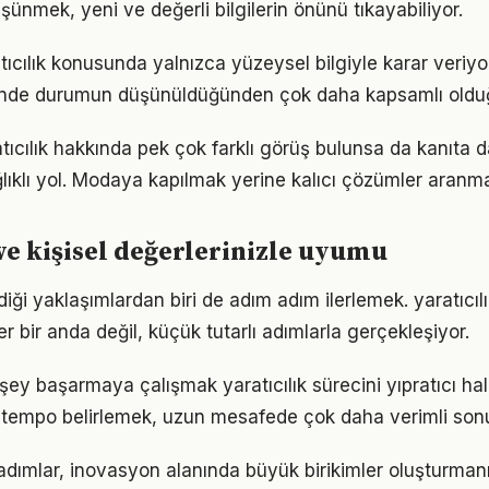
üşünmek, yeni ve değerli bilgilerin önünü tıkayabiliyor.
tıcılık konusunda yalnızca yüzeysel bilgiyle karar veriy
iğinde durumun düşünüldüğünden çok daha kapsamlı oldu
ıcılık hakkında pek çok farklı görüş bulunsa da kanıta da
ıklı yol. Modaya kapılmak yerine kalıcı çözümler aranma
 ve kişisel değerlerinizle uyumu
iği yaklaşımlardan biri de adım adım ilerlemek. yaratıcı
er bir anda değil, küçük tutarlı adımlarla gerçekleşiyor.
ey başarmaya çalışmak yaratıcılık sürecini yıpratıcı hale
ir tempo belirlemek, uzun mesafede çok daha verimli son
 adımlar, inovasyon alanında büyük birikimler oluşturman