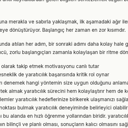
suna merakla ve sabırla yaklaşmak, ilk aşamadaki ağır i
eye dönüştürüyor. Başlangıç her zaman en zor kısımdır.
unda atılan her adım, bir sonraki adımı daha kolay hale ge
, zorlu başlangıçları zamanla kolaylaşan bir ritme dön
l olarak takip etmek motivasyonu canlı tutar
neklik de yaratıcılık başarısında kritik rol oynar
arı denemek hangi yöntemin size uygun olduğunu anlama
k almak yaratıcılık sürecini hem kolaylaştırır hem de key
mler yaratıcılık hedeflerinize birikerek ulaşmanızı sağl
 noktası bulmak yaratıcılık deneyiminde belirleyici olabilir
 bu alanda en hızlı öğrenme yollarından biridir. yaratıcı
n bilinçli ve planlı olması, sonuçların kalıcı olmasını sağl