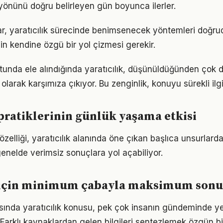
önünü doğru belirleyen gün boyunca ilerler.
klar, yaratıcılık sürecinde benimsenecek yöntemleri doğrud
in kendine özgü bir yol çizmesi gerekir.
tunda ele alındığında yaratıcılık, düşünüldüğünden çok 
olarak karşımıza çıkıyor. Bu zenginlik, konuyu sürekli ilgi 
 pratiklerinin günlük yaşama etkisi
ı özelliği, yaratıcılık alanında öne çıkan başlıca unsurlard
enelde verimsiz sonuçlara yol açabiliyor.
k için minimum çabayla maksimum son
nda yaratıcılık konusu, pek çok insanın gündeminde ye
. Farklı kaynaklardan gelen bilgileri sentezlemek özgün bir