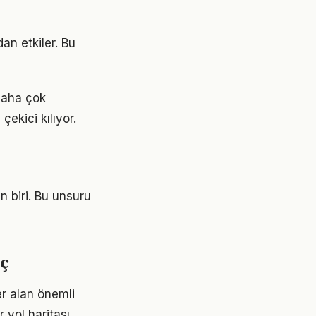
an etkiler. Bu
daha çok
çekici kılıyor.
an biri. Bu unsuru
uç
r alan önemli
 yol haritası