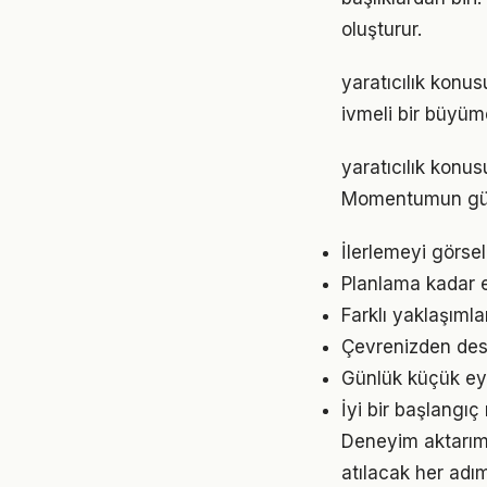
oluşturur.
yaratıcılık konu
ivmeli bir büyüm
yaratıcılık konus
Momentumun gücü
İlerlemeyi görse
Planlama kadar es
Farklı yaklaşıml
Çevrenizden deste
Günlük küçük eyle
İyi bir başlangıç
Deneyim aktarımı
atılacak her adımı