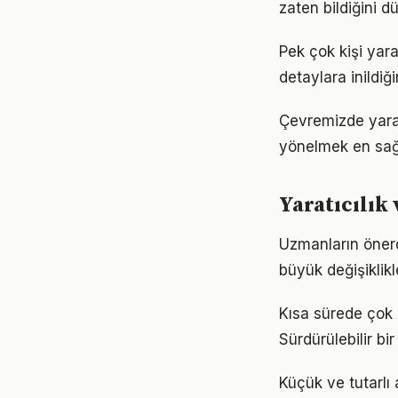
zaten bildiğini d
Pek çok kişi yara
detaylara inild
Çevremizde yarat
yönelmek en sağl
Yaratıcılık
Uzmanların önerd
büyük değişiklikl
Kısa sürede çok ş
Sürdürülebilir b
Küçük ve tutarlı