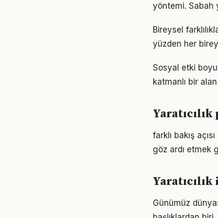
yöntemi. Sabah y
Bireysel farklılı
yüzden her birey
Sosyal etki boyu
katmanlı bir alan 
Yaratıcılık
farklı bakış açıs
göz ardı etmek g
Yaratıcılı
Günümüz dünyası
başlıklardan biri