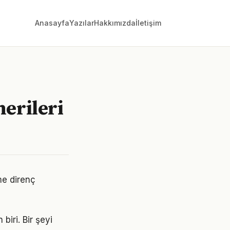
Anasayfa
Yazılar
Hakkımızda
İletişim
nerileri
me direnç
biri. Bir şeyi